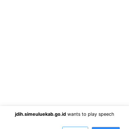
jdih.simeuluekab.go.id
wants to play speech