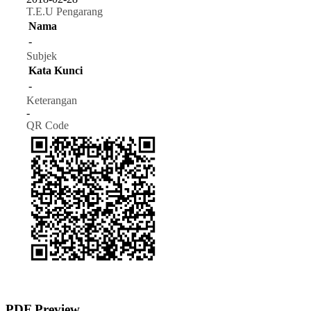
T.E.U Pengarang
Nama
-
Subjek
Kata Kunci
-
Keterangan
-
QR Code
PDF Preview