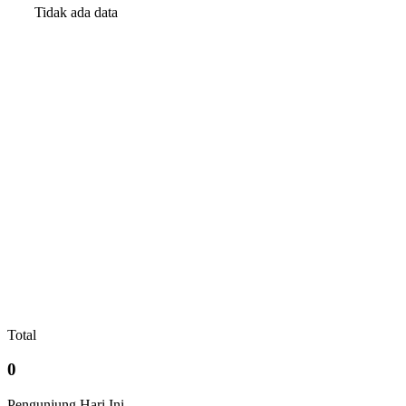
Tidak ada data
Total
0
Pengunjung Hari Ini